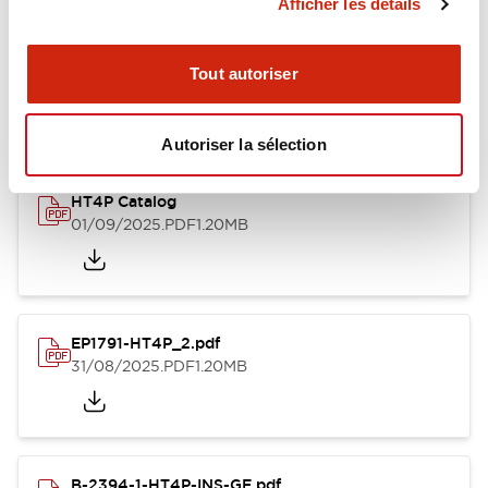
Afficher les détails
Documents et fichiers
Tout autoriser
Catalogues Et Brochures
Fiche Technique
Fichiers CAO
Autoriser la sélection
HT4P Catalog
01/09/2025
.PDF
1.20MB
EP1791-HT4P_2.pdf
31/08/2025
.PDF
1.20MB
B-2394-1-HT4P-INS-GE.pdf