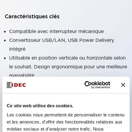
Caractéristiques clés
Compatible avec interrupteur mécanique
Convertisseur USB/LAN, USB Power Delivery
intégré
Utilisable en position verticale ou horizontale selon
le souhait. Design ergonomique pour une meilleure
maniabilité
Fixation facile des dispositifs de sécurité sur
tablettes de 10 à 13 pouces
Interrupteur bouton-poussoir d'arrêt d'urgence
Ce site web utilise des cookies.
éclairé, interrupteur à 3 positions avec fonction
Les cookies nous permettent de personnaliser le contenu
d'activation
et les annonces, d'offrir des fonctionnalités relatives aux
Sangle de main (fournie en standard), sangle
médias sociaux et d'analyser notre trafic. Nous