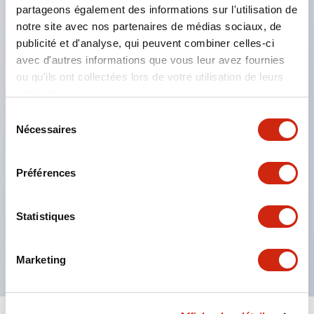
partageons également des informations sur l'utilisation de
d'épaule (accessoire) disponibles
notre site avec nos partenaires de médias sociaux, de
Peut être posé à plat ou fixé au mur
publicité et d'analyse, qui peuvent combiner celles-ci
Robustesse avec résistance aux chutes de 1,2 m
avec d'autres informations que vous leur avez fournies
Structure de protection IP54
ou qu'ils ont collectées lors de votre utilisation de leurs
services.
Verrou extensible et levier de verrouillage
Sélection
extensible intégrés
Nécessaires
du
Crochet de fixation mobile et entretoise pour éviter
consentement
les interférences avec les boutons
Préférences
d'alimentation/volume de la tablette
Connecteur étanche / câbles de connexion LAN
Statistiques
filaire, contacts d'interrupteur et alimentation
disponibles (accessoires)
Marketing