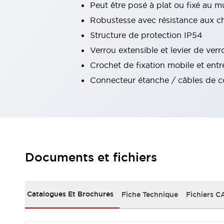
Peut être posé à plat ou fixé au m
Tout explorer
Robustesse avec résistance aux c
Robotique
Capteurs de sécurité pour robots
Structure de protection IP54
Interrupteurs de sécurité pour robots
Tout explorer
Verrou extensible et levier de verr
Semi-conducteurs
Crochet de fixation mobile et entr
Équipements compacts
Lecteur de codes
Connecteur étanche / câbles de con
Pour une traçabilité facile
Remplacement facile des interrupteurs
Systèmes de traçabilité
Tableaux électriques conformes aux normes américaines
Tout explorer
Tout explorer
Solutions
Documents et fichiers
AGVs/AMRs
Ergonomie et Sécurité
IIoT
Solutions sans panneau
Authentication RFID
Catalogues Et Brochures
Fiche Technique
Fichiers C
Solutions de sécurité
Concept de sécurité IDEC