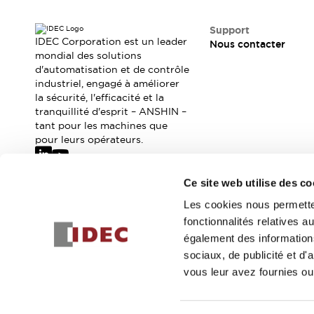
Où acheter
Distributeurs en ligne
Support
IDEC Corporation est un leader
Nous contacter
mondial des solutions
d'automatisation et de contrôle
industriel, engagé à améliorer
la sécurité, l'efficacité et la
tranquillité d'esprit – ANSHIN –
tant pour les machines que
pour leurs opérateurs.
Ce site web utilise des co
Abonnez-vous à notre newsletter
Les cookies nous permetten
fonctionnalités relatives 
Inscrivez-vou
également des informations
sociaux, de publicité et d
vous leur avez fournies ou 
© 2026 IDEC Corporation
Politique de confidentialité
Cond