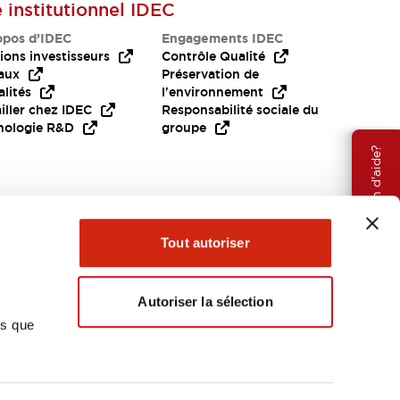
e institutionnel IDEC
opos d’IDEC
Engagements IDEC
ions investisseurs
Contrôle Qualité
aux
Préservation de
lités
l'environnement
iller chez IDEC
Responsabilité sociale du
nologie R&D
groupe
Besoin d'aide?
Tout autoriser
Autoriser la sélection
ns que
EMEA