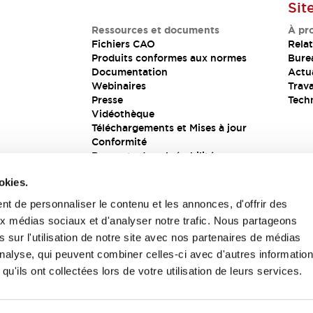
Sit
Ressources et documents
À pr
Fichiers CAO
Relat
Produits conformes aux normes
Bure
Documentation
Actua
Webinaires
Trava
Presse
Tech
Vidéothèque
Téléchargements et Mises à jour
Conformité
Rapports de vulnérabilité
Solution de sécurité
okies.
t de personnaliser le contenu et les annonces, d'offrir des
aux médias sociaux et d'analyser notre trafic. Nous partageons
s
 sur l'utilisation de notre site avec nos partenaires de médias
'analyse, qui peuvent combiner celles-ci avec d'autres informatio
qu'ils ont collectées lors de votre utilisation de leurs services.
itions générales