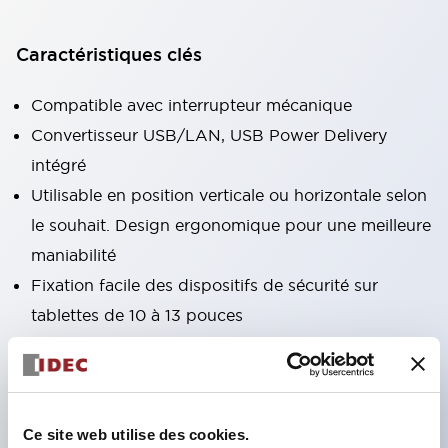
Caractéristiques clés
Compatible avec interrupteur mécanique
Convertisseur USB/LAN, USB Power Delivery
intégré
Utilisable en position verticale ou horizontale selon
le souhait. Design ergonomique pour une meilleure
maniabilité
Fixation facile des dispositifs de sécurité sur
tablettes de 10 à 13 pouces
Interrupteur bouton-poussoir d'arrêt d'urgence
éclairé, interrupteur à 3 positions avec fonction
d'activation
Sangle de main (fournie en standard), sangle
Ce site web utilise des cookies.