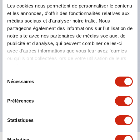
d'épaule (accessoire) disponibles
Les cookies nous permettent de personnaliser le contenu
et les annonces, d'offrir des fonctionnalités relatives aux
Peut être posé à plat ou fixé au mur
médias sociaux et d'analyser notre trafic. Nous
Robustesse avec résistance aux chutes de 1,2 m
partageons également des informations sur l'utilisation de
Structure de protection IP54
notre site avec nos partenaires de médias sociaux, de
Verrou extensible et levier de verrouillage
publicité et d'analyse, qui peuvent combiner celles-ci
avec d'autres informations que vous leur avez fournies
extensible intégrés
ou qu'ils ont collectées lors de votre utilisation de leurs
Crochet de fixation mobile et entretoise pour éviter
services.
les interférences avec les boutons
Sélection
d'alimentation/volume de la tablette
Nécessaires
du
Connecteur étanche / câbles de connexion LAN
consentement
filaire, contacts d'interrupteur et alimentation
Préférences
disponibles (accessoires)
Statistiques
Marketing