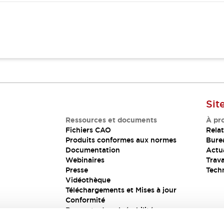
Sit
Ressources et documents
À pr
Fichiers CAO
Relat
Produits conformes aux normes
Bure
Documentation
Actua
Webinaires
Trava
Presse
Tech
Vidéothèque
Téléchargements et Mises à jour
Conformité
Rapports de vulnérabilité
Solution de sécurité