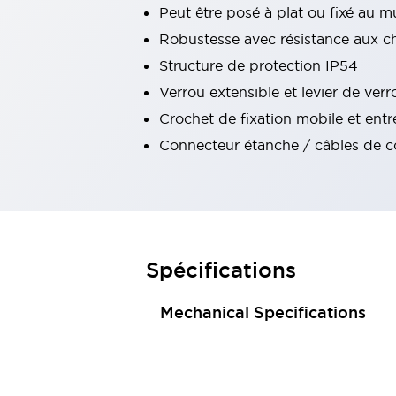
Peut être posé à plat ou fixé au m
Tout explorer
Robotique
Robustesse avec résistance aux c
Capteurs de sécurité pour robots
Structure de protection IP54
Interrupteurs de sécurité pour robots
Tout explorer
Verrou extensible et levier de verr
Semi-conducteurs
Crochet de fixation mobile et entr
Équipements compacts
Lecteur de codes
Pour une traçabilité facile
Connecteur étanche / câbles de con
Remplacement facile des interrupteurs
Systèmes de traçabilité
Tableaux électriques conformes aux normes américaines
Tout explorer
Tout explorer
Spécifications
Solutions
AGVs/AMRs
Ergonomie et Sécurité
Mechanical Specifications
IIoT
Solutions sans panneau
Authentication RFID
Solutions de sécurité
Concept de sécurité IDEC