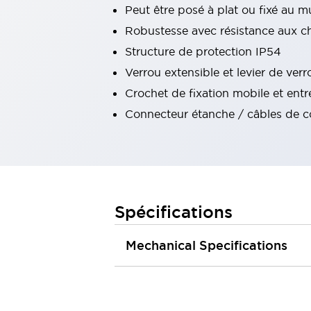
Peut être posé à plat ou fixé au m
Tout explorer
Robotique
Robustesse avec résistance aux c
Capteurs de sécurité pour robots
Structure de protection IP54
Interrupteurs de sécurité pour robots
Tout explorer
Verrou extensible et levier de verr
Semi-conducteurs
Crochet de fixation mobile et entr
Équipements compacts
Lecteur de codes
Pour une traçabilité facile
Connecteur étanche / câbles de con
Remplacement facile des interrupteurs
Systèmes de traçabilité
Tableaux électriques conformes aux normes américaines
Tout explorer
Tout explorer
Spécifications
Solutions
AGVs/AMRs
Ergonomie et Sécurité
Mechanical Specifications
IIoT
Solutions sans panneau
Authentication RFID
Solutions de sécurité
Concept de sécurité IDEC