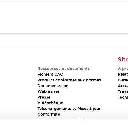
Sit
Ressources et documents
À pr
Fichiers CAO
Relat
Produits conformes aux normes
Bure
Documentation
Actua
Webinaires
Trava
Presse
Tech
Vidéothèque
Téléchargements et Mises à jour
Conformité
Rapports de vulnérabilité
Solution de sécurité