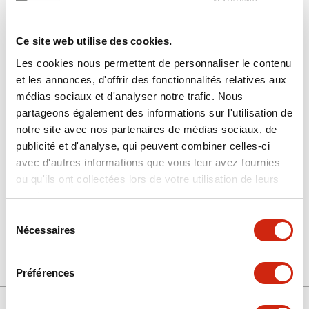
Ce site web utilise des cookies.
Les cookies nous permettent de personnaliser le contenu
et les annonces, d'offrir des fonctionnalités relatives aux
médias sociaux et d'analyser notre trafic. Nous
HG3G-AJT22MF-B
partageons également des informations sur l'utilisation de
notre site avec nos partenaires de médias sociaux, de
ÉCRAN PROGRAMMABLE
publicité et d'analyse, qui peuvent combiner celles-ci
avec d'autres informations que vous leur avez fournies
ou qu'ils ont collectées lors de votre utilisation de leurs
Sélectionner la quantité
services.
Ajouter au devis
Sélection
Nécessaires
du
consentement
Préférences