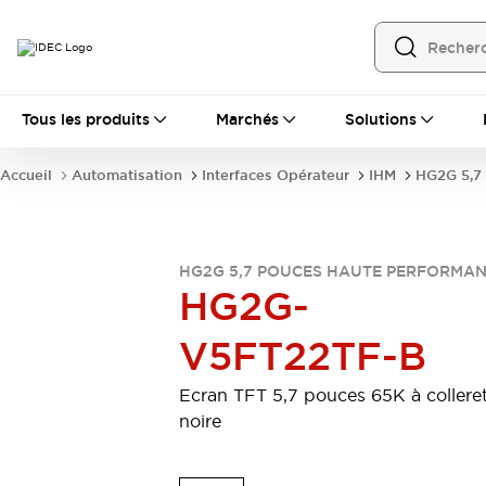
Tous les produits
Tous les produits
Marchés
Solutions
Automatisation
Automate Programmable Industriel (PLC)
Accueil
Automatisation
Interfaces Opérateur
IHM
HG2G 5,7
Équipements Ethernet industriels
Interfaces Opérateur
Tout explorer
Composants industriels
Alimentations électriques
HG2G 5,7 POUCES HAUTE PERFORMA
Dispositifs de connexion
HG2G-
Dispositifs de protection de circuit
V5FT22TF-B
Éclairage LED
Relais et Minuteurs
Tout explorer
Détection
Ecran TFT 5,7 pouces 65K à collere
Capteurs
Auto-identification
Tout explorer
noire
Interrupteurs et voyants
Interrupteurs et boutons-poussoirs