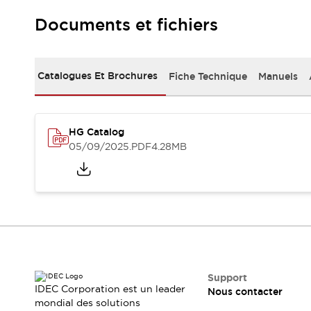
Où acheter
Documents et fichiers
Distributeurs en ligne
Catalogues Et Brochures
Fiche Technique
Manuels
HG Catalog
05/09/2025
.PDF
4.28MB
Support
IDEC Corporation est un leader
Nous contacter
mondial des solutions