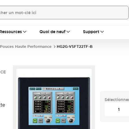
Ressources
Quoi de neuf
Support
 Pouces Haute Performance
HG2G-V5FT22TF-B
NCE
Sélectionner
tte