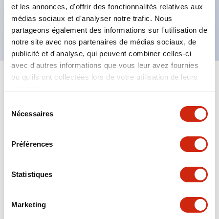
et les annonces, d'offrir des fonctionnalités relatives aux
2
médias sociaux et d'analyser notre trafic. Nous
Garantie de 3 ans
partageons également des informations sur l'utilisation de
notre site avec nos partenaires de médias sociaux, de
publicité et d'analyse, qui peuvent combiner celles-ci
avec d'autres informations que vous leur avez fournies
ou qu'ils ont collectées lors de votre utilisation de leurs
+
Spécifications
Tout développer
services.
Sélection
Display Specifications
Nécessaires
du
consentement
Aesthetic Specifications
Préférences
Certification Specifications
Statistiques
Electrical Specifications
Marketing
Electrical Specifications (solenoid unit)