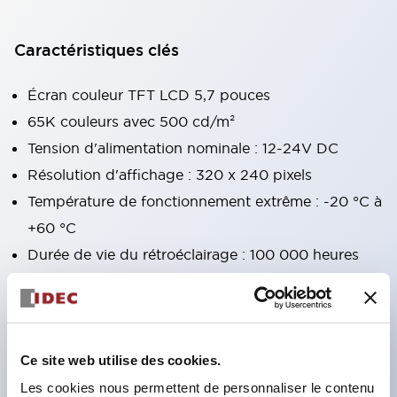
Caractéristiques clés
Écran couleur TFT LCD 5,7 pouces
65K couleurs avec 500 cd/m²
Tension d'alimentation nominale : 12-24V DC
Résolution d'affichage : 320 x 240 pixels
Température de fonctionnement extrême : -20 °C à
+60 °C
Durée de vie du rétroéclairage : 100 000 heures
Prise en charge FTP, Email, serveur Web
Supporte jusqu'à 4 protocoles simultanément
Application mobile WindEDIT pour appareils iOS
et Android
Ce site web utilise des cookies.
Indice de protection IP 66F, Type 4X, Classe I Div
Les cookies nous permettent de personnaliser le contenu