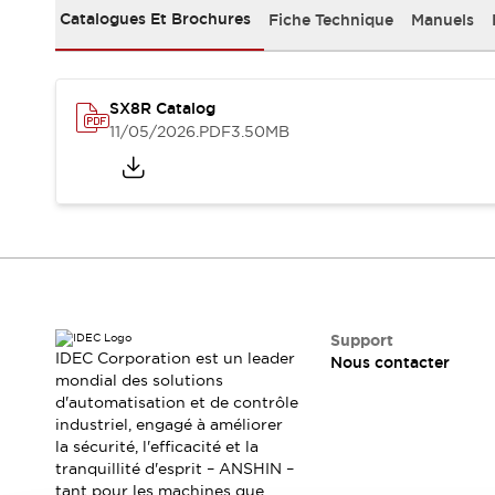
Sécurité Collaborative (Safety 2.0)
Catalogues Et Brochures
Fiche Technique
Manuels
Lois et normes relatives à la sécurité
Cours sur l'équipement de sécurité
Tout explorer
Tout explorer
SX8R Catalog
11/05/2026
.PDF
3.50MB
Ressources
Fichiers CAO
Produits conformes aux normes
Documentation
Webinaires
Presse
Vidéothèque
Téléchargements et Mises à jour
Conformité
Rapports de vulnérabilité
Support
Outils de sélection
IDEC Corporation est un leader
Nous contacter
Quoi de neuf
mondial des solutions
Blog
d'automatisation et de contrôle
industriel, engagé à améliorer
Événements / Séminaires
la sécurité, l'efficacité et la
Support
tranquillité d'esprit – ANSHIN –
Nous contacter
tant pour les machines que