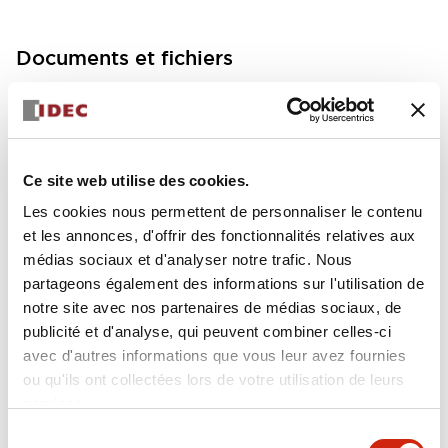
Documents et fichiers
Fiche Technique
Manuels
Ce site web utilise des cookies.
FC5A MICRO Smart pentra Instruction Sheet (FC5
Les cookies nous permettent de personnaliser le contenu
A-D12K1E\, FC5A-D12S1E)
et les annonces, d'offrir des fonctionnalités relatives aux
17/11/2022
.PDF
257.75KB
médias sociaux et d'analyser notre trafic. Nous
partageons également des informations sur l'utilisation de
notre site avec nos partenaires de médias sociaux, de
publicité et d'analyse, qui peuvent combiner celles-ci
avec d'autres informations que vous leur avez fournies
FC5A MICRO Smart pentra Instruction Sheet (FC5
ou qu'ils ont collectées lors de votre utilisation de leurs
A-D16RK1\, FC5A-D16RS1\, FC5A-D32K3\, FC5A-D
32S3)
services.
17/11/2022
.PDF
270.65KB
Sélection