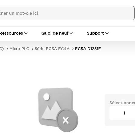
Ressources
Quoi de neuf
Support
C)
Micro PLC
Série FC5A FC4A
FC5A-D12S1E
Sélectionner