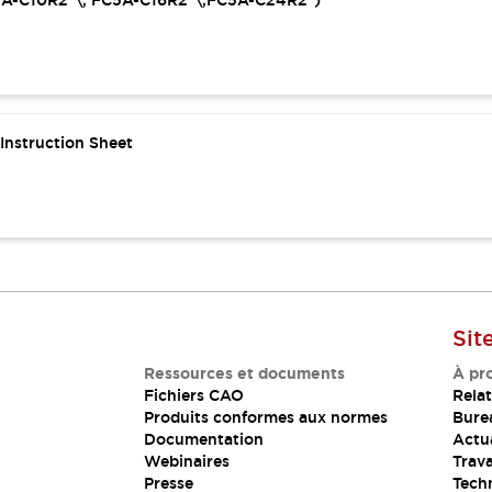
C5A-C10R2*\, FC5A-C16R2*\,FC5A-C24R2*)
nstruction Sheet
Sit
Ressources et documents
À pr
Fichiers CAO
Relat
Produits conformes aux normes
Bure
Documentation
Actua
Webinaires
Trava
Presse
Tech