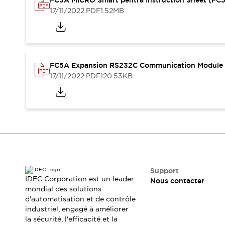
FC5A MICRO Smart pentra Instruction Sheet (F
Sécurité Collaborative (Safety 2.0)
17/11/2022
.PDF
1.52MB
Lois et normes relatives à la sécurité
Cours sur l'équipement de sécurité
Tout explorer
Tout explorer
Ressources
FC5A Expansion RS232C Communication Module I
Fichiers CAO
17/11/2022
.PDF
120.53KB
Produits conformes aux normes
Documentation
Webinaires
Presse
Vidéothèque
Téléchargements et Mises à jour
Conformité
Rapports de vulnérabilité
Outils de sélection
Quoi de neuf
Support
IDEC Corporation est un leader
Nous contacter
Blog
mondial des solutions
Événements / Séminaires
d'automatisation et de contrôle
Support
industriel, engagé à améliorer
Nous contacter
la sécurité, l'efficacité et la