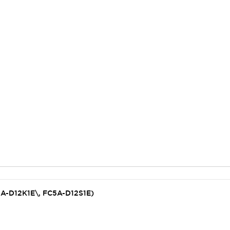
5A-D12K1E\, FC5A-D12S1E)