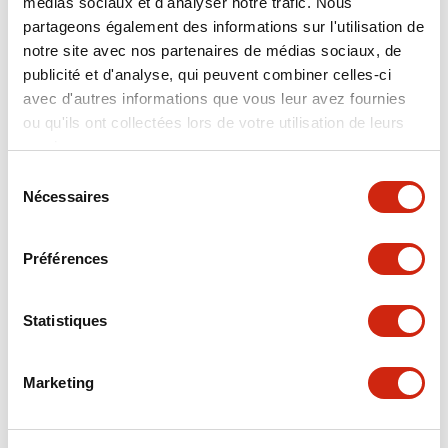
médias sociaux et d'analyser notre trafic. Nous
partageons également des informations sur l'utilisation de
notre site avec nos partenaires de médias sociaux, de
Fiche Technique
Manuels
Fichiers CAO
publicité et d'analyse, qui peuvent combiner celles-ci
avec d'autres informations que vous leur avez fournies
ou qu'ils ont collectées lors de votre utilisation de leurs
FC5A MICRO Smart pentra Instruction Sheet (FC5
services.
A-D12K1E\, FC5A-D12S1E)
Sélection
17/11/2022
.PDF
257.75KB
Nécessaires
du
consentement
Préférences
FC5A MICRO Smart pentra Instruction Sheet (FC5
A-D16RK1\, FC5A-D16RS1\, FC5A-D32K3\, FC5A-D
Statistiques
32S3)
17/11/2022
.PDF
270.65KB
Marketing