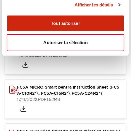
Afficher les détails
FC5A Expansion RS485 Communication Module In
struction Sheet
17/11/2022
.PDF
125.28KB
Tout autoriser
Autoriser la sélection
FC4A Analog Module Instruction Sheet
17/11/2022
.PDF
162.55KB
FC5A MICRO Smart pentra Instruction Sheet (FC5
A-C10R2*\, FC5A-C16R2*\,FC5A-C24R2*)
17/11/2022
.PDF
1.52MB