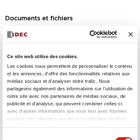
Documents et fichiers
Fiche Technique
Manuels
Ce site web utilise des cookies.
FC5A MICRO Smart pentra Instruction Sheet (FC5
Les cookies nous permettent de personnaliser le contenu
A-D12K1E\, FC5A-D12S1E)
et les annonces, d'offrir des fonctionnalités relatives aux
17/11/2022
.PDF
257.75KB
médias sociaux et d'analyser notre trafic. Nous
partageons également des informations sur l'utilisation de
notre site avec nos partenaires de médias sociaux, de
publicité et d'analyse, qui peuvent combiner celles-ci
avec d'autres informations que vous leur avez fournies
FC5A MICRO Smart pentra Instruction Sheet (FC5
ou qu'ils ont collectées lors de votre utilisation de leurs
A-D16RK1\, FC5A-D16RS1\, FC5A-D32K3\, FC5A-D
32S3)
services.
17/11/2022
.PDF
270.65KB
Sélection