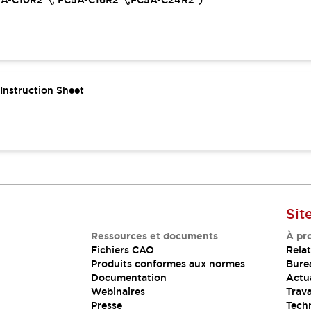
C5A-C10R2*\, FC5A-C16R2*\,FC5A-C24R2*)
nstruction Sheet
Sit
Ressources et documents
À pr
Fichiers CAO
Relat
Produits conformes aux normes
Bure
Documentation
Actua
Webinaires
Trava
Presse
Tech