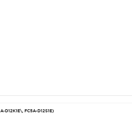
5A-D12K1E\, FC5A-D12S1E)