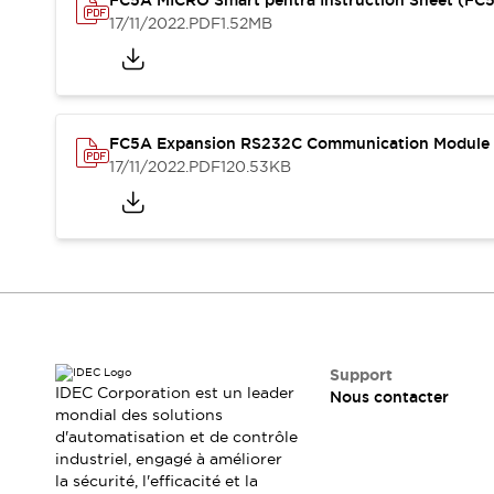
FC5A MICRO Smart pentra Instruction Sheet (F
Sécurité Collaborative (Safety 2.0)
17/11/2022
.PDF
1.52MB
Lois et normes relatives à la sécurité
Cours sur l'équipement de sécurité
Tout explorer
Tout explorer
Ressources
FC5A Expansion RS232C Communication Module I
Fichiers CAO
17/11/2022
.PDF
120.53KB
Produits conformes aux normes
Documentation
Webinaires
Presse
Vidéothèque
Téléchargements et Mises à jour
Conformité
Rapports de vulnérabilité
Outils de sélection
Quoi de neuf
Support
IDEC Corporation est un leader
Nous contacter
Blog
mondial des solutions
Événements / Séminaires
d'automatisation et de contrôle
Support
industriel, engagé à améliorer
Nous contacter
la sécurité, l'efficacité et la