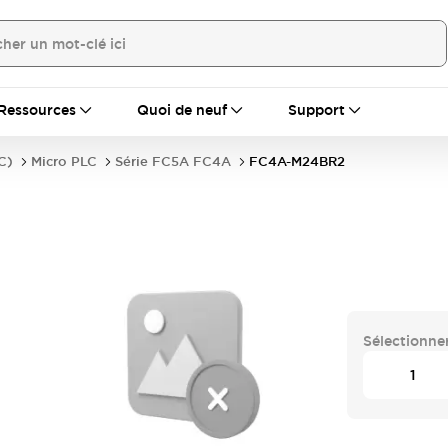
Ressources
Quoi de neuf
Support
C)
Micro PLC
Série FC5A FC4A
FC4A-M24BR2
Sélectionner