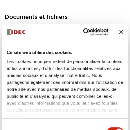
Documents et fichiers
Fiche Technique
Manuels
Ce site web utilise des cookies.
FC5A MICRO Smart pentra Instruction Sheet (FC5
Les cookies nous permettent de personnaliser le contenu
A-D12K1E\, FC5A-D12S1E)
et les annonces, d'offrir des fonctionnalités relatives aux
17/11/2022
.PDF
257.75KB
médias sociaux et d'analyser notre trafic. Nous
partageons également des informations sur l'utilisation de
notre site avec nos partenaires de médias sociaux, de
publicité et d'analyse, qui peuvent combiner celles-ci
avec d'autres informations que vous leur avez fournies
FC5A MICRO Smart pentra Instruction Sheet (FC5
ou qu'ils ont collectées lors de votre utilisation de leurs
A-D16RK1\, FC5A-D16RS1\, FC5A-D32K3\, FC5A-D
32S3)
services.
17/11/2022
.PDF
270.65KB
Sélection