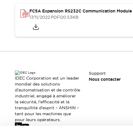
Où acheter
Distributeurs en ligne
FC5A Expansion RS232C Communication Module I
17/11/2022
.PDF
120.53KB
Support
IDEC Corporation est un leader
Nous contacter
mondial des solutions
d'automatisation et de contrôle
industriel, engagé à améliorer
la sécurité, l'efficacité et la
tranquillité d'esprit – ANSHIN –
tant pour les machines que
pour leurs opérateurs.