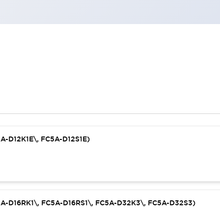
5A-D12K1E\, FC5A-D12S1E)
C5A-D16RK1\, FC5A-D16RS1\, FC5A-D32K3\, FC5A-D32S3)