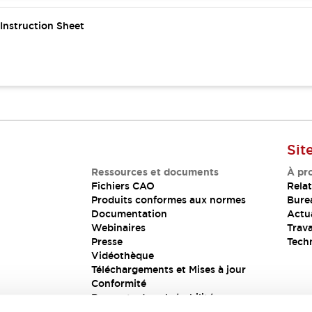
nstruction Sheet
Sit
Ressources et documents
À pr
Fichiers CAO
Relat
Produits conformes aux normes
Bure
Documentation
Actua
Webinaires
Trava
Presse
Tech
Vidéothèque
Téléchargements et Mises à jour
Conformité
Rapports de vulnérabilité
Solution de sécurité