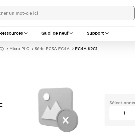
Ressources
Quoi de neuf
Support
C)
Micro PLC
Série FC5A FC4A
FC4A-K2C1
Sélectionner
E