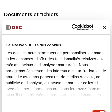
Documents et fichiers
Fiche Technique
Manuels
Ce site web utilise des cookies.
FC5A MICRO Smart pentra Instruction Sheet (FC5
Les cookies nous permettent de personnaliser le contenu
A-D12K1E\, FC5A-D12S1E)
et les annonces, d'offrir des fonctionnalités relatives aux
17/11/2022
.PDF
257.75KB
médias sociaux et d'analyser notre trafic. Nous
partageons également des informations sur l'utilisation de
notre site avec nos partenaires de médias sociaux, de
publicité et d'analyse, qui peuvent combiner celles-ci
avec d'autres informations que vous leur avez fournies
FC5A MICRO Smart pentra Instruction Sheet (FC5
ou qu'ils ont collectées lors de votre utilisation de leurs
A-D16RK1\, FC5A-D16RS1\, FC5A-D32K3\, FC5A-D
32S3)
services.
17/11/2022
.PDF
270.65KB
Sélection