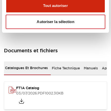
Performance Specifications
Tout autoriser
Shipping, Transportation and Warranty
Specifications
Autoriser la sélection
Documents et fichiers
Catalogues Et Brochures
Fiche Technique
Manuels
Appr
FT1A Catalog
03/07/2026
.PDF
1002.30KB