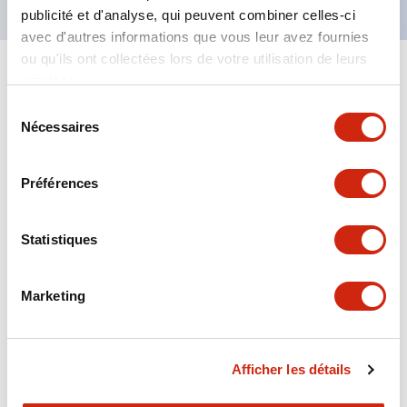
publicité et d'analyse, qui peuvent combiner celles-ci
avec d'autres informations que vous leur avez fournies
ou qu'ils ont collectées lors de votre utilisation de leurs
+
services.
Spécifications
Tout développer
Sélection
Display Specifications
Nécessaires
du
consentement
Certification Specifications
Préférences
Environmental Specifications
Statistiques
Hardware Specifications
Marketing
Mechanical Specifications
Operation Specifications
Afficher les détails