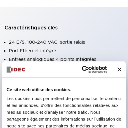
Caractéristiques clés
24 E/S, 100-240 VAC, sortie relais
Port Ethernet intégré
Entrées analogiques 4 points intégrées
Modbus TCP et RTU
4 x 100 kHz HSC
Port RS485/RS232C en option
Ce site web utilise des cookies.
Contacts relais 10 A
Les cookies nous permettent de personnaliser le contenu
RTC intégré
et les annonces, d'offrir des fonctionnalités relatives aux
Port de programmation USB Mini-B
médias sociaux et d'analyser notre trafic. Nous
Emplacements dangereux Classe I Div 2
partageons également des informations sur l'utilisation de
notre site avec nos partenaires de médias sociaux, de