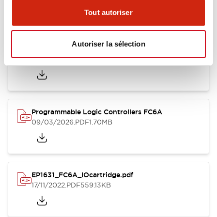
Catalogues Et Brochures
Fiche Technique
Manuels
Appr
Tout autoriser
Autoriser la sélection
EP1623_FC6A.pdf
17/11/2022
.PDF
2.55MB
Programmable Logic Controllers FC6A
09/03/2026
.PDF
1.70MB
EP1631_FC6A_IOcartridge.pdf
17/11/2022
.PDF
559.13KB