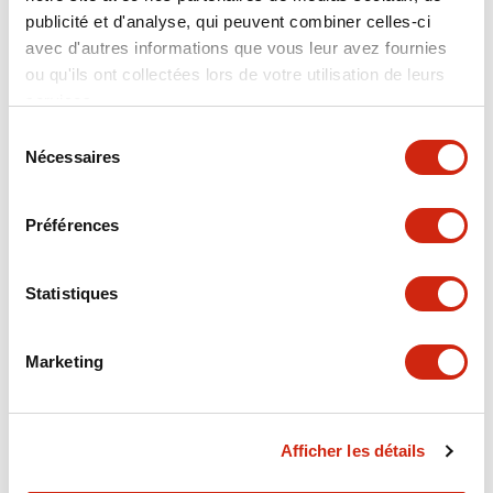
publicité et d'analyse, qui peuvent combiner celles-ci
Hardware Specifications
avec d'autres informations que vous leur avez fournies
ou qu'ils ont collectées lors de votre utilisation de leurs
services.
Mechanical Specifications
Sélection
Nécessaires
du
Performance Specifications
consentement
Shipping, Transportation and Warranty
Préférences
Specifications
Statistiques
Other Specifications
Marketing
Documents et fichiers
Afficher les détails