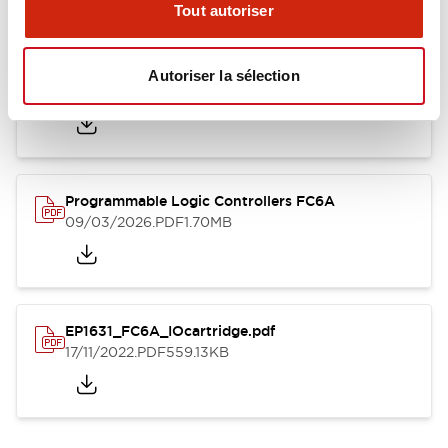
Tout autoriser
EP1623_FC6A.pdf
Autoriser la sélection
17/11/2022
.PDF
2.55MB
Programmable Logic Controllers FC6A
09/03/2026
.PDF
1.70MB
EP1631_FC6A_IOcartridge.pdf
17/11/2022
.PDF
559.13KB