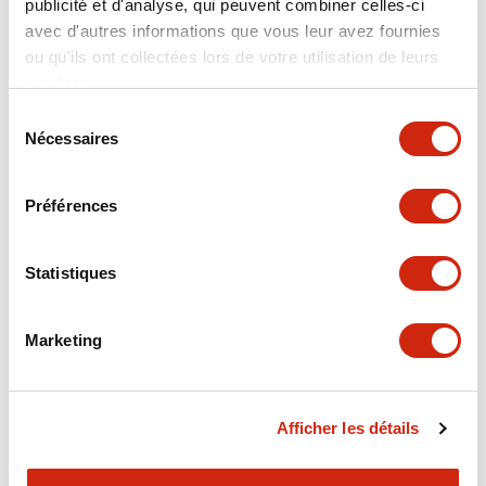
publicité et d'analyse, qui peuvent combiner celles-ci
Hardware Specifications
avec d'autres informations que vous leur avez fournies
ou qu'ils ont collectées lors de votre utilisation de leurs
Mechanical Specifications
services.
Sélection
Performance Specifications
Nécessaires
du
consentement
Shipping, Transportation and Warranty
Préférences
Specifications
Other Specifications
Statistiques
Marketing
Documents et fichiers
Afficher les détails
Catalogues Et Brochures
Fiche Technique
Manuels
Appr