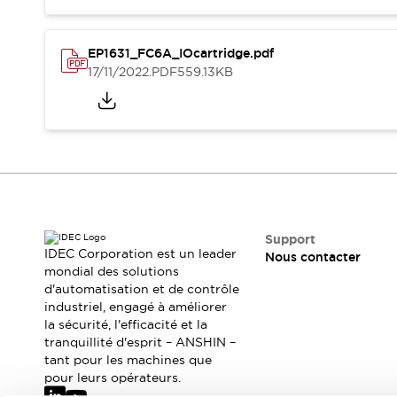
Où acheter
Distributeurs en ligne
EP1631_FC6A_IOcartridge.pdf
17/11/2022
.PDF
559.13KB
Support
IDEC Corporation est un leader
Nous contacter
mondial des solutions
d'automatisation et de contrôle
industriel, engagé à améliorer
la sécurité, l'efficacité et la
tranquillité d'esprit – ANSHIN –
tant pour les machines que
pour leurs opérateurs.