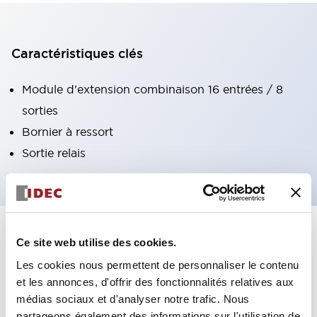
Caractéristiques clés
Module d'extension combinaison 16 entrées / 8
sorties
Bornier à ressort
Sortie relais
+
Spécifications
Tout développer
Ce site web utilise des cookies.
Les cookies nous permettent de personnaliser le contenu
Certification Specifications
et les annonces, d'offrir des fonctionnalités relatives aux
médias sociaux et d'analyser notre trafic. Nous
Environmental Specifications
partageons également des informations sur l'utilisation de