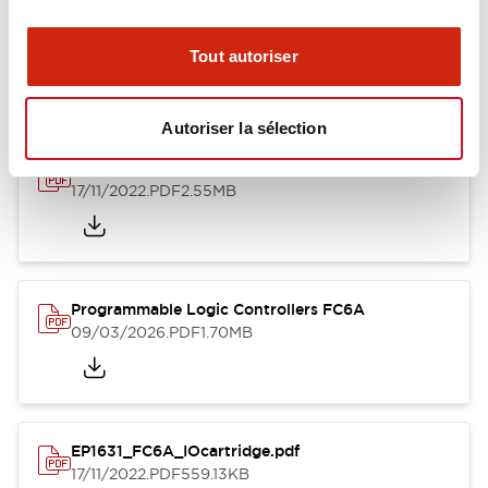
Documents et fichiers
Tout autoriser
Catalogues Et Brochures
Fiche Technique
Manuels
Appr
Autoriser la sélection
EP1623_FC6A.pdf
17/11/2022
.PDF
2.55MB
Programmable Logic Controllers FC6A
09/03/2026
.PDF
1.70MB
EP1631_FC6A_IOcartridge.pdf
17/11/2022
.PDF
559.13KB