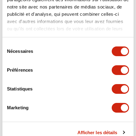
notre site avec nos partenaires de médias sociaux, de
Functional Specifications
publicité et d'analyse, qui peuvent combiner celles-ci
avec d'autres informations que vous leur avez fournies
ou qu'ils ont collectées lors de votre utilisation de leurs
Hardware Specifications
services.
Mechanical Specifications
Sélection
Nécessaires
du
consentement
Performance Specifications
Préférences
Shipping, Transportation and Warranty
Specifications
Statistiques
Other Specifications
Marketing
Afficher les détails