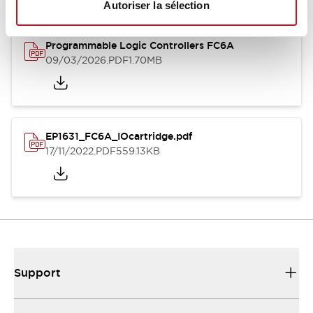
Autoriser la sélection
Programmable Logic Controllers FC6A
09/03/2026
.PDF
1.70MB
EP1631_FC6A_IOcartridge.pdf
17/11/2022
.PDF
559.13KB
Support