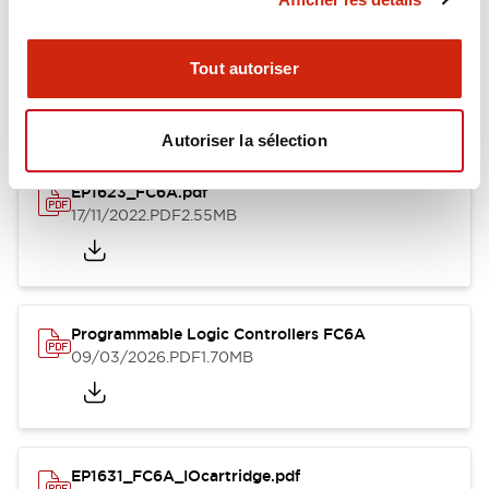
Documents et fichiers
Tout autoriser
Catalogues Et Brochures
Fiche Technique
Manuels
Docu
Autoriser la sélection
EP1623_FC6A.pdf
17/11/2022
.PDF
2.55MB
Programmable Logic Controllers FC6A
09/03/2026
.PDF
1.70MB
EP1631_FC6A_IOcartridge.pdf