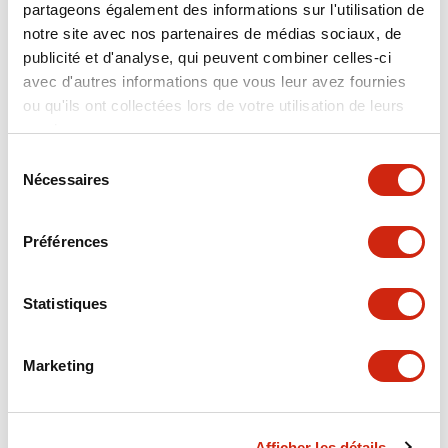
partageons également des informations sur l'utilisation de
Electrical Specifications
notre site avec nos partenaires de médias sociaux, de
publicité et d'analyse, qui peuvent combiner celles-ci
Environmental Specifications
avec d'autres informations que vous leur avez fournies
ou qu'ils ont collectées lors de votre utilisation de leurs
Hardware Specifications
services.
Sélection
Mechanical Specifications
Nécessaires
du
consentement
Operation Specifications
Préférences
Performance Specifications
Statistiques
Shipping, Transportation and Warranty
Specifications
Marketing
Afficher les détails