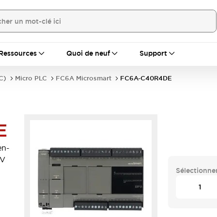
Ressources
Quoi de neuf
Support
C)
Micro PLC
FC6A Microsmart
FC6A-C40R4DE
E
en-
2V
Sélectionner