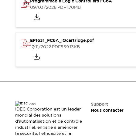
Programmable Logic Controllers FC6A
Où acheter
09/03/2026
.PDF
1.70MB
Distributeurs en ligne
EP1631_FC6A_IOcartridge.pdf
17/11/2022
.PDF
559.13KB
Support
IDEC Corporation est un leader
Nous contacter
mondial des solutions
d'automatisation et de contrôle
industriel, engagé à améliorer
la sécurité, l'efficacité et la