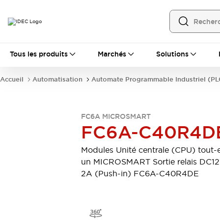
Tous les produits
Tous les produits
Marchés
Solutions
Automatisation
Automate Programmable Industriel (PLC)
Accueil
Automatisation
Automate Programmable Industriel (PL
Équipements Ethernet industriels
Interfaces Opérateur
Tout explorer
Composants industriels
FC6A MICROSMART
Alimentations électriques
FC6A-C40R4D
Dispositifs de connexion
Dispositifs de protection de circuit
Modules Unité centrale (CPU) tout-
Éclairage LED
Relais et Minuteurs
un MICROSMART Sortie relais DC1
Tout explorer
2A (Push-in) FC6A-C40R4DE
Détection
Capteurs
Auto-identification
Tout explorer
Interrupteurs et voyants
Interrupteurs et boutons-poussoirs