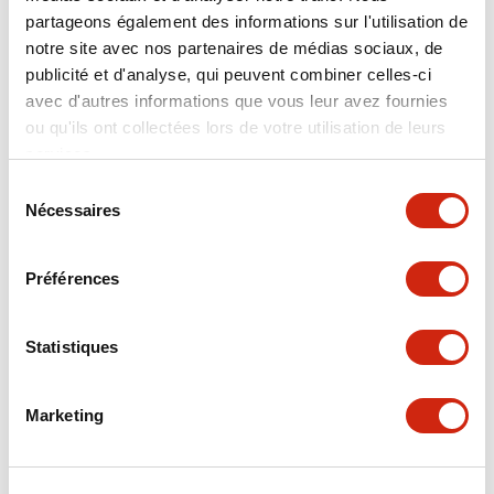
partageons également des informations sur l'utilisation de
Electrical Specifications
notre site avec nos partenaires de médias sociaux, de
publicité et d'analyse, qui peuvent combiner celles-ci
Environmental Specifications
avec d'autres informations que vous leur avez fournies
ou qu'ils ont collectées lors de votre utilisation de leurs
Hardware Specifications
services.
Sélection
Nécessaires
Mechanical Specifications
du
consentement
Operation Specifications
Préférences
Performance Specifications
Statistiques
Shipping, Transportation and Warranty
Specifications
Marketing