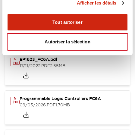
Afficher les détails
Documents et fichiers
Tout autoriser
Catalogues Et Brochures
Fiche Technique
Manuels
Docu
Autoriser la sélection
EP1623_FC6A.pdf
17/11/2022
.PDF
2.55MB
Programmable Logic Controllers FC6A
09/03/2026
.PDF
1.70MB