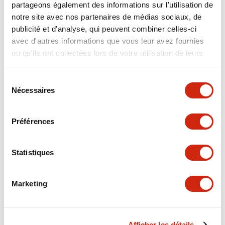
partageons également des informations sur l'utilisation de
Electrical Specifications
notre site avec nos partenaires de médias sociaux, de
publicité et d'analyse, qui peuvent combiner celles-ci
Environmental Specifications
avec d'autres informations que vous leur avez fournies
ou qu'ils ont collectées lors de votre utilisation de leurs
Hardware Specifications
services.
Sélection
Mechanical Specifications
Nécessaires
du
consentement
Operation Specifications
Préférences
Performance Specifications
Statistiques
Shipping, Transportation and Warranty
Specifications
Marketing
Afficher les détails