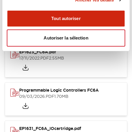
Documents et fichiers
Tout autoriser
Catalogues Et Brochures
Fiche Technique
Manuels
Docu
Autoriser la sélection
EP1623_FC6A.pdf
17/11/2022
.PDF
2.55MB
Programmable Logic Controllers FC6A
09/03/2026
.PDF
1.70MB
EP1631_FC6A_IOcartridge.pdf