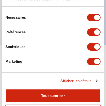
services.
Caractéristiques clés
Sélection
Nécessaires
du
Serre-module d'extension, pour largeur totale de
consentement
47,0 à 69,4 mm
Préférences
Statistiques
+
Spécifications
Tout développer
Marketing
Mechanical Specifications
Afficher les détails
Tout autoriser
Support