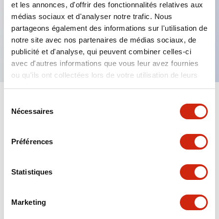
et les annonces, d'offrir des fonctionnalités relatives aux
Caractéristiques clés
médias sociaux et d'analyser notre trafic. Nous
partageons également des informations sur l'utilisation de
Feuille de protection UV pour écran 7', 5 pièces
notre site avec nos partenaires de médias sociaux, de
182,4 x 124,4 mm, épaisseur 0,153 mm
publicité et d'analyse, qui peuvent combiner celles-ci
avec d'autres informations que vous leur avez fournies
ou qu'ils ont collectées lors de votre utilisation de leurs
services.
Sélection
+
Spécifications
Tout développer
Nécessaires
du
consentement
Mechanical Specifications
Préférences
Statistiques
Documents et fichiers
Marketing