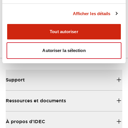
Document Technique
Afficher les détails
FT2J(TestReport)
29/01/2024
.PDF
409.77KB
Tout autoriser
Autoriser la sélection
Support
Ressources et documents
À propos d’IDEC