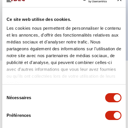
Caractéristiques clés
Ce site web utilise des cookies.
Les cookies nous permettent de personnaliser le contenu
Adaptateur de communication RS232C pour la
et les annonces, d'offrir des fonctionnalités relatives aux
série FT1A
médias sociaux et d'analyser notre trafic. Nous
partageons également des informations sur l'utilisation de
notre site avec nos partenaires de médias sociaux, de
publicité et d'analyse, qui peuvent combiner celles-ci
avec d'autres informations que vous leur avez fournies
+
Spécifications
Tout développer
ou qu'ils ont collectées lors de votre utilisation de leurs
services.
Certification Specifications
Sélection
Nécessaires
du
Hardware Specifications
consentement
Préférences
Mechanical Specifications