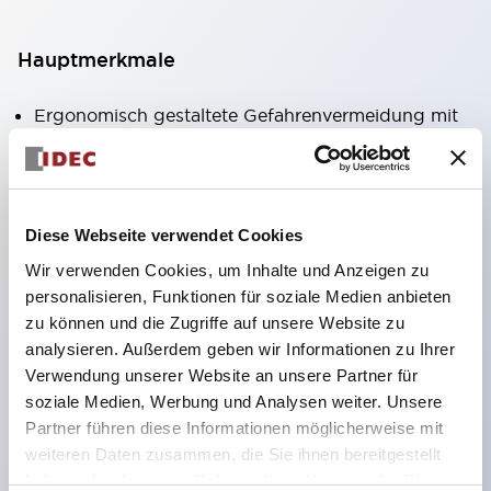
Hauptmerkmale
Ergonomisch gestaltete Gefahrenvermeidung mit
OFF&rArrON&rArrOFF, 3-Positionen-Betrieb.
Von Position 1&rArr2 mit eingebautem
Schnappschalter für ein leichtes Bediengefühl, das
Diese Webseite verwendet Cookies
die Unterscheidung von Position 2 erleichtert.
Wir verwenden Cookies, um Inhalte und Anzeigen zu
Von Position 2&rArr3 mit schwerem und sicherem
personalisieren, Funktionen für soziale Medien anbieten
Bediengefühl.
zu können und die Zugriffe auf unsere Website zu
Durch das leichte Halten in Position 2 wird eine
analysieren. Außerdem geben wir Informationen zu Ihrer
Verwendung unserer Website an unsere Partner für
längere Bedienung berücksichtigt.
soziale Medien, Werbung und Analysen weiter. Unsere
Griffschaltergehäuse zur Verwendung als
Partner führen diese Informationen möglicherweise mit
Griffschalter vorbereitet.
weiteren Daten zusammen, die Sie ihnen bereitgestellt
Zwischen dem Drücken zum OFF (Position 3)
haben oder die sie im Rahmen Ihrer Nutzung der Dienste