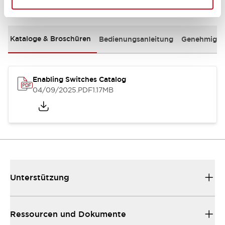
Dokumente und Dateien
Kataloge & Broschüren
Bedienungsanleitung
Genehmigun
Enabling Switches Catalog
04/09/2025
.PDF
1.17MB
Unterstützung
Ressourcen und Dokumente