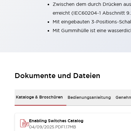
Zwischen dem durch Drücken ausg
Kompakte Bestückung
Rückverfolgbare Systeme
erreicht (IEC60204-1 Abschnitt 9.
US-konforme Schalttafeln
Entdecken Sie alles
Mit eingebauten 3-Positions-Schal
Robotik
Mit Gummihülle ist eine wasserdic
Roboter-Sicherheitsschalter
Sicherheitssensoren für Roboter
Entdecken Sie alles
Werkzeugmaschinen
Intelligente Sicherheitsschalter
Intelligente Schaltnetzteile
Dokumente und Dateien
Kompakte Ausrüstung
3-Positions-Zustimmungsschalter
Konstruktion intelligenter Werkzeugmaschinen
Entdecken Sie alles
Kataloge & Broschüren
Bedienungsanleitung
Genehm
Entdecken Sie alles
Lösungen
AGVs/AMRs
Ergonomie und Sicherheit
Enabling Switches Catalog
IIoT
Lösungen ohne Frontplatten
04/09/2025
.PDF
1.17MB