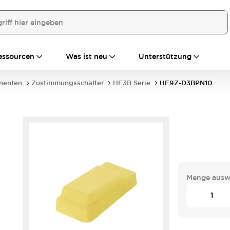
essourcen
Was ist neu
Unterstützung
nenten
Zustimmungsschalter
HE3B Serie
HE9Z-D3BPN10
Menge ausw