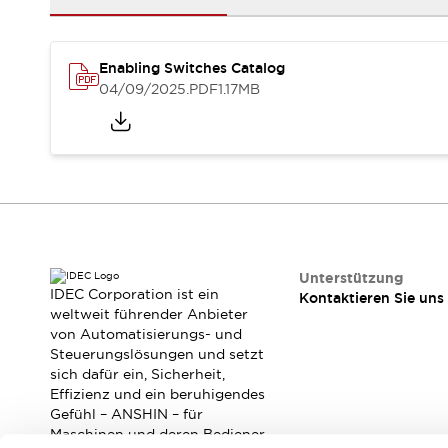
RFID-Authentifizierung
Sicherheitslösungen
IDEC-Sicherheitskonzept
Enabling Switches Catalog
Kollaborative Sicherheit (Sicherheit 2.0)
04/09/2025
.PDF
1.17MB
Sicherheitsrelevante Gesetze und Normen
Sicherheitsausrüstung-Kurs
Entdecken Sie alles
Entdecken Sie alles
Ressourcen
CAD Files
Standardgeprüfte Produkte
Literatur
Webinar
Presse
Unterstützung
Videothek
IDEC Corporation ist ein
Kontaktieren Sie uns
Software-Updates
weltweit führender Anbieter
von Automatisierungs- und
Konformitätsdokumente
Steuerungslösungen und setzt
Schwachstellenberichte
sich dafür ein, Sicherheit,
Auswahlwerkzeuge
Effizienz und ein beruhigendes
Was ist neu
Gefühl – ANSHIN – für
Blog
Maschinen und deren Bediener