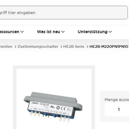
essourcen
Was ist neu
Unterstützung
nenten
Zustimmungsschalter
HE2B Serie
HE2B-M220PN1PN10
Menge ausw