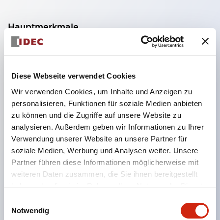
Hauptmerkmale
Drei-Stufen-Funktionalität (AUS-EIN-AUS)
Positive Schaltkontakte von Ein (Position 2) zu
Diese Webseite verwendet Cookies
Aus (Position 3) verhindern
Wir verwenden Cookies, um Inhalte und Anzeigen zu
Kontaktverschweißung (nach EN 60947-5-1 /
personalisieren, Funktionen für soziale Medien anbieten
IEC60947-5-1)
zu können und die Zugriffe auf unsere Website zu
Kontakte schließen nicht, wenn von Aus (Pos. 3)
analysieren. Außerdem geben wir Informationen zu Ihrer
Verwendung unserer Website an unsere Partner für
zu Aus (Pos. 1) losgelassen wird (nach IEC60204-
soziale Medien, Werbung und Analysen weiter. Unsere
1 9.2.5.8)
Partner führen diese Informationen möglicherweise mit
Verschiedene Kontaktkonfigurationen (bis zu zwei
weiteren Daten zusammen, die Sie ihnen bereitgestellt
AUS-EIN-AUS und zwei Drucküberwachung und
haben oder die sie im Rahmen Ihrer Nutzung der Dienste
gesammelt haben.
zwei Rücküberwachung)
Einwilligungsauswahl
Notwendig
Erhältlich mit oder ohne Gummiabdeckung