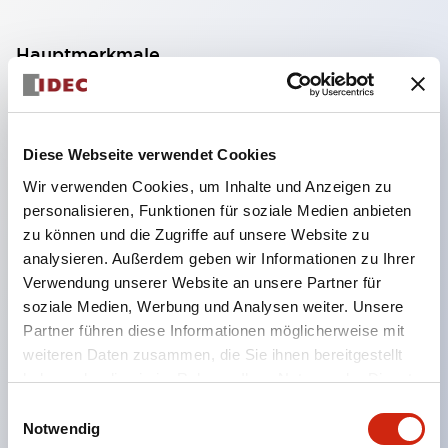
Hauptmerkmale
Drei-Stufen-Funktionalität (AUS-EIN-AUS)
Positive Schaltkontakte von Ein (Position 2) zu
Diese Webseite verwendet Cookies
Aus (Position 3) verhindern
Wir verwenden Cookies, um Inhalte und Anzeigen zu
Kontaktverschweißung (nach EN 60947-5-1 /
personalisieren, Funktionen für soziale Medien anbieten
IEC60947-5-1)
zu können und die Zugriffe auf unsere Website zu
Kontakte schließen nicht, wenn von Aus (Pos. 3)
analysieren. Außerdem geben wir Informationen zu Ihrer
Verwendung unserer Website an unsere Partner für
zu Aus (Pos. 1) losgelassen wird (nach IEC60204-
soziale Medien, Werbung und Analysen weiter. Unsere
1 9.2.5.8)
Partner führen diese Informationen möglicherweise mit
Verschiedene Kontaktkonfigurationen (bis zu zwei
weiteren Daten zusammen, die Sie ihnen bereitgestellt
AUS-EIN-AUS und zwei Drucküberwachung und
haben oder die sie im Rahmen Ihrer Nutzung der Dienste
gesammelt haben.
zwei Rücküberwachung)
Einwilligungsauswahl
Notwendig
Erhältlich mit oder ohne Gummiabdeckung