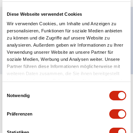
Diese Webseite verwendet Cookies
Wir verwenden Cookies, um Inhalte und Anzeigen zu
Hauptmerkmale
personalisieren, Funktionen für soziale Medien anbieten
zu können und die Zugriffe auf unsere Website zu
Magnetventilschloss, 1NC+1NC Haupt 2NC Tür
analysieren. Außerdem geben wir Informationen zu Ihrer
1NC Überwachungsschaltung, 5m Kabel
Verwendung unserer Website an unsere Partner für
soziale Medien, Werbung und Analysen weiter. Unsere
Partner führen diese Informationen möglicherweise mit
weiteren Daten zusammen, die Sie ihnen bereitgestellt
haben oder die sie im Rahmen Ihrer Nutzung der Dienste
+
Spezifikationen
gesammelt haben.
Alle erweitern
Einwilligungsauswahl
Notwendig
Environmental Specifications
Präferenzen
Functional Specifications
Statistiken