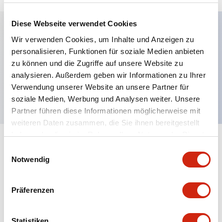
Diese Webseite verwendet Cookies
Wir verwenden Cookies, um Inhalte und Anzeigen zu
Hauptmerkmale
personalisieren, Funktionen für soziale Medien anbieten
zu können und die Zugriffe auf unsere Website zu
Magnetventilschloss, 1NC+1NC Haupt 2NC Tür
analysieren. Außerdem geben wir Informationen zu Ihrer
1NO Überwachungsschaltung, 3m Kabel
Verwendung unserer Website an unsere Partner für
soziale Medien, Werbung und Analysen weiter. Unsere
Partner führen diese Informationen möglicherweise mit
weiteren Daten zusammen, die Sie ihnen bereitgestellt
haben oder die sie im Rahmen Ihrer Nutzung der Dienste
+
Spezifikationen
gesammelt haben.
Alle erweitern
Einwilligungsauswahl
Notwendig
Environmental Specifications
Präferenzen
Functional Specifications
Statistiken