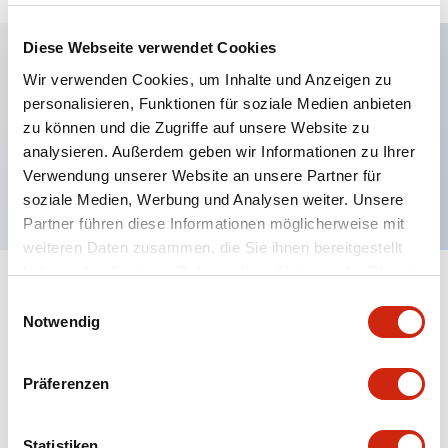
Diese Webseite verwendet Cookies
Wir verwenden Cookies, um Inhalte und Anzeigen zu
Hauptmerkmale
personalisieren, Funktionen für soziale Medien anbieten
zu können und die Zugriffe auf unsere Website zu
Federverriegelung, 1NC+1NC Haupt 2NC Tür 1NO
analysieren. Außerdem geben wir Informationen zu Ihrer
Überwachungsschaltung, 5m Kabel
Verwendung unserer Website an unsere Partner für
soziale Medien, Werbung und Analysen weiter. Unsere
Partner führen diese Informationen möglicherweise mit
weiteren Daten zusammen, die Sie ihnen bereitgestellt
haben oder die sie im Rahmen Ihrer Nutzung der Dienste
+
Spezifikationen
gesammelt haben.
Alle erweitern
Einwilligungsauswahl
Notwendig
Environmental Specifications
Präferenzen
Functional Specifications
Statistiken