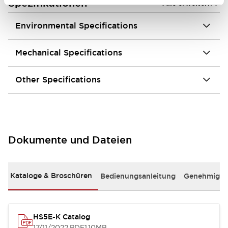
+
Spezifikationen
Alle erweitern
Environmental Specifications
Mechanical Specifications
Other Specifications
Dokumente und Dateien
Kataloge & Broschüren
Bedienungsanleitung
Genehmigun
HS5E-K Catalog
17/11/2022
.PDF
1.10MB