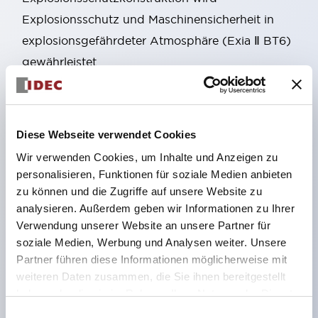
Explosionsschutz und Maschinensicherheit in
explosionsgefährdeter Atmosphäre (Exia Ⅱ BT6)
gewährleistet.
Ein Typ mit Entriegelungsknopf auf der Rückseite,
der für Notausstiege usw. verwendet werden kann,
wurde hinzugefügt. Zubehör, das auch die
Diese Webseite verwendet Cookies
Montage an Aluminiumrahmen ermöglicht, ist
Wir verwenden Cookies, um Inhalte und Anzeigen zu
ebenfalls verfügbar.
personalisieren, Funktionen für soziale Medien anbieten
Verwendung von vergoldeten Kontakten, die für
zu können und die Zugriffe auf unsere Website zu
analysieren. Außerdem geben wir Informationen zu Ihrer
sehr geringe Lasten geeignet sind.
Verwendung unserer Website an unsere Partner für
Die Verriegelungsstärke beträgt mindestens 1400
soziale Medien, Werbung und Analysen weiter. Unsere
N (GS-ET-19).
Partner führen diese Informationen möglicherweise mit
Durch Ändern der Montageausrichtung des
weiteren Daten zusammen, die Sie ihnen bereitgestellt
haben oder die sie im Rahmen Ihrer Nutzung der Dienste
Bedienkopfteils sind 8 verschiedene
gesammelt haben.
Einwilligungsauswahl
Einführungsrichtungen des Betätigers möglich,