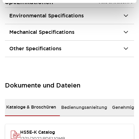
+
Spezifikationen
Alle erweitern
Environmental Specifications
Mechanical Specifications
Other Specifications
Dokumente und Dateien
Kataloge & Broschüren
Bedienungsanleitung
Genehmigun
HS5E-K Catalog
17/11/2022
.PDF
1.10MB