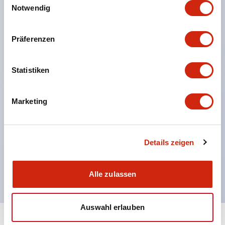
Notwendig
was eine flexible Montageposition ermöglicht.
Der Betätigereinlass ist aus Metall gefertigt, was
Präferenzen
die Stabilität des Kopfes erhöht.
Ein Betätiger mit Gummipuffer zur Dämpfung von
Statistiken
Stößen beim Einführen des Betätigers ist erhältlich.
Zur Reduzierung der Umweltbelastung wurden
Marketing
schädliche Stoffe ausgeschlossen (RoHS-
konform).
Doppelt isolierte Konstruktion, die keine Erdung
Details zeigen
erfordert.
Abmessungen: 35 × 40 × 146 mm.
Alle zulassen
Auswahl erlauben