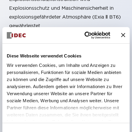
Explosionsschutz und Maschinensicherheit in
explosionsgefährdeter Atmosphäre (Exia Ⅱ BT6)
gewährleistet.
Ein Typ mit Entriegelungsknopf auf der Rückseite,
der für Notausstiege usw. verwendet werden kann,
wurde hinzugefügt. Zubehör, das auch die
Diese Webseite verwendet Cookies
Montage an Aluminiumrahmen ermöglicht, ist
Wir verwenden Cookies, um Inhalte und Anzeigen zu
ebenfalls verfügbar.
personalisieren, Funktionen für soziale Medien anbieten
Verwendung von vergoldeten Kontakten, die für
zu können und die Zugriffe auf unsere Website zu
analysieren. Außerdem geben wir Informationen zu Ihrer
sehr geringe Lasten geeignet sind.
Verwendung unserer Website an unsere Partner für
Die Verriegelungsstärke beträgt mindestens 1400
soziale Medien, Werbung und Analysen weiter. Unsere
N (GS-ET-19).
Partner führen diese Informationen möglicherweise mit
Durch Ändern der Montageausrichtung des
weiteren Daten zusammen, die Sie ihnen bereitgestellt
haben oder die sie im Rahmen Ihrer Nutzung der Dienste
Bedienkopfteils sind 8 verschiedene
gesammelt haben.
Einwilligungsauswahl
Einführungsrichtungen des Betätigers möglich,