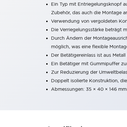
Ein Typ mit Entriegelungsknopf a
Kompakte Bestückung
Rückverfolgbare Systeme
Zubehör, das auch die Montage an
US-konforme Schalttafeln
Entdecken Sie alles
Verwendung von vergoldeten Konta
Robotik
Die Verriegelungsstärke beträgt 
Roboter-Sicherheitsschalter
Durch Ändern der Montageausricht
Sicherheitssensoren für Roboter
Entdecken Sie alles
möglich, was eine flexible Montag
Werkzeugmaschinen
Der Betätigereinlass ist aus Metall
Intelligente Sicherheitsschalter
Ein Betätiger mit Gummipuffer zur
Intelligente Schaltnetzteile
Zur Reduzierung der Umweltbelas
Kompakte Ausrüstung
3-Positions-Zustimmungsschalter
Doppelt isolierte Konstruktion, di
Konstruktion intelligenter Werkzeugmaschinen
Abmessungen: 35 × 40 × 146 mm
Entdecken Sie alles
Entdecken Sie alles
Lösungen
AGVs/AMRs
Ergonomie und Sicherheit
IIoT
Lösungen ohne Frontplatten