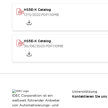
Veranstaltungen / Seminare
Unterstützung
HS5E-K Catalog
Kontaktieren Sie uns
17/11/2022
.PDF
1.10MB
So finden Sie uns
Online Händler
HS5E-K Catalog
30/06/2023
.PDF
1.10MB
Unterstützung
IDEC Corporation ist ein
Kontaktieren Sie uns
weltweit führender Anbieter
von Automatisierungs- und