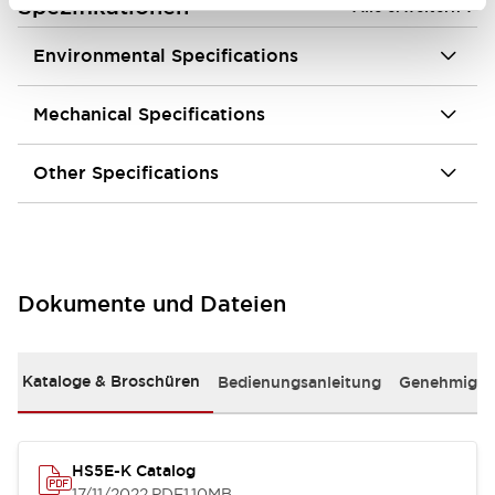
+
Spezifikationen
Alle erweitern
Environmental Specifications
Mechanical Specifications
Other Specifications
Dokumente und Dateien
Kataloge & Broschüren
Bedienungsanleitung
Genehmigun
HS5E-K Catalog
17/11/2022
.PDF
1.10MB