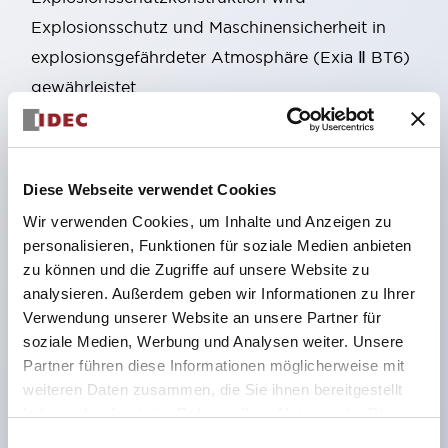
Explosionsschutz und Maschinensicherheit in
explosionsgefährdeter Atmosphäre (Exia Ⅱ BT6)
gewährleistet.
Ein Typ mit Entriegelungsknopf auf der Rückseite,
der für Notausstiege usw. verwendet werden kann,
wurde hinzugefügt. Zubehör, das auch die
Diese Webseite verwendet Cookies
Montage an Aluminiumrahmen ermöglicht, ist
Wir verwenden Cookies, um Inhalte und Anzeigen zu
ebenfalls verfügbar.
personalisieren, Funktionen für soziale Medien anbieten
Verwendung von vergoldeten Kontakten, die für
zu können und die Zugriffe auf unsere Website zu
analysieren. Außerdem geben wir Informationen zu Ihrer
sehr geringe Lasten geeignet sind.
Verwendung unserer Website an unsere Partner für
Die Verriegelungsstärke beträgt mindestens 1400
soziale Medien, Werbung und Analysen weiter. Unsere
N (GS-ET-19).
Partner führen diese Informationen möglicherweise mit
Durch Ändern der Montageausrichtung des
weiteren Daten zusammen, die Sie ihnen bereitgestellt
haben oder die sie im Rahmen Ihrer Nutzung der Dienste
Bedienkopfteils sind 8 verschiedene
gesammelt haben.
Einwilligungsauswahl
Einführungsrichtungen des Betätigers möglich,