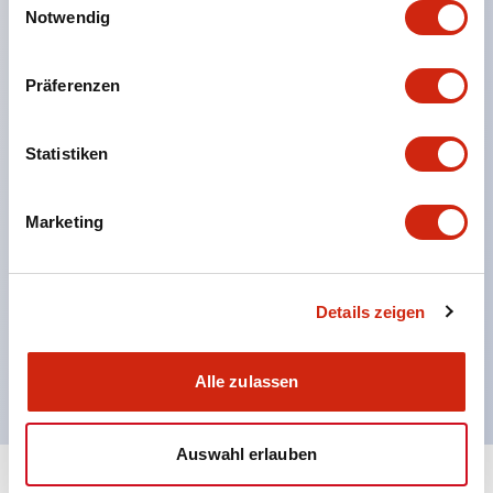
Notwendig
was eine flexible Montageposition ermöglicht.
Der Betätigereinlass ist aus Metall gefertigt, was
Präferenzen
die Stabilität des Kopfes erhöht.
Ein Betätiger mit Gummipuffer zur Dämpfung von
Statistiken
Stößen beim Einführen des Betätigers ist erhältlich.
Zur Reduzierung der Umweltbelastung wurden
Marketing
schädliche Stoffe ausgeschlossen (RoHS-
konform).
Doppelt isolierte Konstruktion, die keine Erdung
Details zeigen
erfordert.
Abmessungen: 35 × 40 × 146 mm.
Alle zulassen
Auswahl erlauben