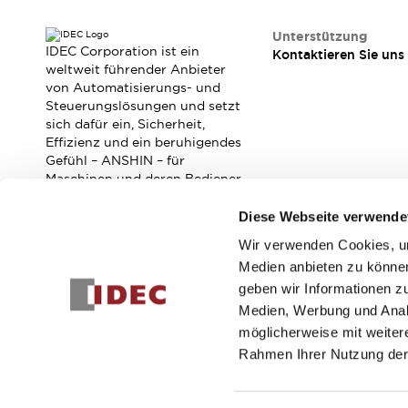
Veranstaltungen / Seminare
Unterstützung
Unterstützung
IDEC Corporation ist ein
Kontaktieren Sie uns
Kontaktieren Sie uns
weltweit führender Anbieter
So finden Sie uns
von Automatisierungs- und
Online Händler
Steuerungslösungen und setzt
sich dafür ein, Sicherheit,
Effizienz und ein beruhigendes
Gefühl – ANSHIN – für
Maschinen und deren Bediener
zu verbessern.
Diese Webseite verwende
Wir verwenden Cookies, um
Abonnieren Sie unseren Newsletter!
Medien anbieten zu können
geben wir Informationen z
Registrieren
Medien, Werbung und Analy
möglicherweise mit weiter
Rahmen Ihrer Nutzung der
© 2026 IDEC Corporation
Datenschutzrichtlinie
Geschäft