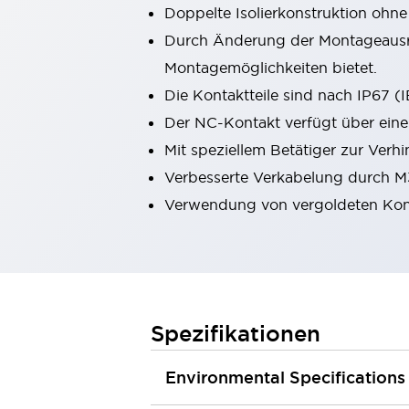
Doppelte Isolierkonstruktion ohne
Kompakte Bestückung
Rückverfolgbare Systeme
Durch Änderung der Montageausric
US-konforme Schalttafeln
Entdecken Sie alles
Montagemöglichkeiten bietet.
Robotik
Die Kontaktteile sind nach IP67 
Roboter-Sicherheitsschalter
Der NC-Kontakt verfügt über eine
Sicherheitssensoren für Roboter
Entdecken Sie alles
Mit speziellem Betätiger zur Verh
Werkzeugmaschinen
Verbesserte Verkabelung durch M
Intelligente Sicherheitsschalter
Verwendung von vergoldeten Konta
Intelligente Schaltnetzteile
Kompakte Ausrüstung
3-Positions-Zustimmungsschalter
Konstruktion intelligenter Werkzeugmaschinen
Entdecken Sie alles
Entdecken Sie alles
Spezifikationen
Lösungen
AGVs/AMRs
Ergonomie und Sicherheit
Environmental Specifications
IIoT
Lösungen ohne Frontplatten