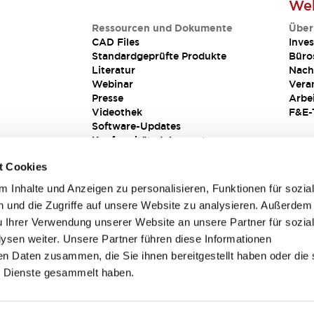
Web
Ressourcen und Dokumente
Über
CAD Files
Inves
Standardgeprüfte Produkte
Büro
Literatur
Nach
Webinar
Vera
Presse
Arbe
Videothek
F&E-
Software-Updates
Konformitätsdokumente
Schwachstellenberichte
t Cookies
Sicherheitslösung
 Inhalte und Anzeigen zu personalisieren, Funktionen für sozia
 und die Zugriffe auf unsere Website zu analysieren. Außerdem
u Ihrer Verwendung unserer Website an unsere Partner für sozia
sen weiter. Unsere Partner führen diese Informationen
en Daten zusammen, die Sie ihnen bereitgestellt haben oder die 
 Dienste gesammelt haben.
sbedingungen