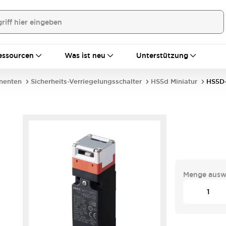
essourcen
Was ist neu
Unterstützung
nenten
Sicherheits-Verriegelungsschalter
HS5d Miniatur
HS5D
Menge ausw