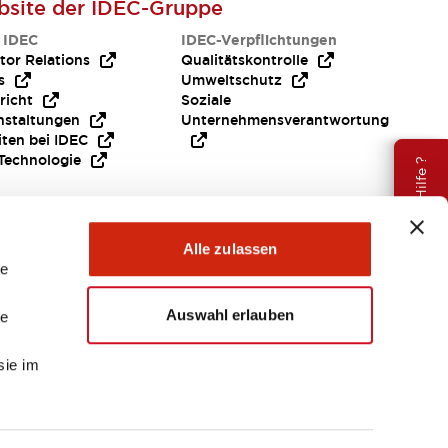
site der IDEC-Gruppe
 IDEC
IDEC-Verpflichtungen
tor Relations
Qualitätskontrolle
s
Umweltschutz
richt
Soziale
nstaltungen
Unternehmensverantwortung
iten bei IDEC
Technologie
Brauche Hilfe ?
Alle zulassen
le
Auswahl erlauben
le
sie im
EMEA