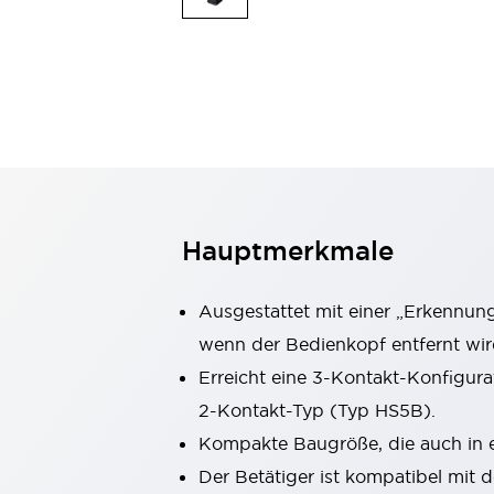
Mobile Automatisierung
Entdecken Sie alles
Schalter und Meldeleuchten
Meldeleuchten und Summer
Schalter und Taster
Entdecken Sie alles
Sicherheits- und Explosionsschutz
Explosionsgeschützte Geräte
Sicherheitskomponenten
Entdecken Sie alles
Branchen
Hauptmerkmale
AGV/AMR
Intelligente Bildschirmaktualisierungen
Intelligente Sicherheit für den toten Winkel
Ausgestattet mit einer „Erkennun
Sicherheit an der Produktionslinie
wenn der Bedienkopf entfernt wir
Sicherheitsmaßnahme für bewegliche Roboter
Erreicht eine 3-Kontakt-Konfigur
Entdecken Sie alles
Halbleiter
2-Kontakt-Typ (Typ HS5B).
Codereader
Einfache Rückverfolgbarkeit
Kompakte Baugröße, die auch in 
Einfaches Auswechseln von Schaltern
Der Betätiger ist kompatibel mit
Eigensichere Maßnahmen