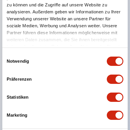
zu können und die Zugriffe auf unsere Website zu
und HS5E.
analysieren. Außerdem geben wir Informationen zu Ihrer
Doppelte Isolierkonstruktion ohne Erdungsleitung
Verwendung unserer Website an unsere Partner für
erforderlich.
soziale Medien, Werbung und Analysen weiter. Unsere
Partner führen diese Informationen möglicherweise mit
Durch Änderung der Montageausrichtung des
weiteren Daten zusammen, die Sie ihnen bereitgestellt
Bedienkopfs sind 8 verschiedene
haben oder die sie im Rahmen Ihrer Nutzung der Dienste
Betätigereinschübe möglich, was vielfältige
gesammelt haben.
Einwilligungsauswahl
Montagemöglichkeiten bietet.
Notwendig
Die Kontaktteile sind nach IP67 (IEC60529)
geschützt.
Präferenzen
Der NC-Kontakt verfügt über eine direkte
Öffnungsfunktion (IEC/EN60947-5-1).
Statistiken
Mit speziellem Betätiger zur Verhinderung von
Deaktivierung (ISO14119, EN1088).
Marketing
Verbesserte Verkabelung durch M3-
Terminalschrauben.