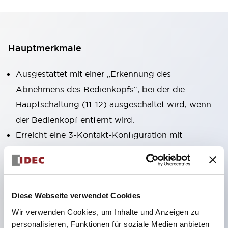
Hauptmerkmale
Ausgestattet mit einer „Erkennung des
Abnehmens des Bedienkopfs“, bei der die
Hauptschaltung (11-12) ausgeschaltet wird, wenn
der Bedienkopf entfernt wird.
Erreicht eine 3-Kontakt-Konfiguration mit
doppelten Kontakten plus einem
Überwachungskontakt bei gleicher Größe wie der
2-Kontakt-Typ (Typ HS5B).
Kompakte Baugröße, die auch in engen Räumen
Diese Webseite verwendet Cookies
installiert werden kann (30×30×91 mm).
Wir verwenden Cookies, um Inhalte und Anzeigen zu
personalisieren, Funktionen für soziale Medien anbieten
Der Betätiger ist kompatibel mit den Typen HS5B