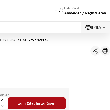
Hallo Gast
Anmelden / Registrieren
EMEA
rriegelung
HS1T-VW44ZM-G
ählen
zum Zitat hinzufügen