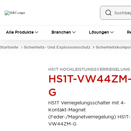
Alle Produkte
Alle Produkte
Branchen
Lösungen
R
Automatisierung
Bedienerschnittstellen
Startseite
Sicherheits- Und Explosionsschutz
Sicherheitskompo
Industrie-Ethernet-Geräte
Speicherprogrammierbare Steuerung (SPS)
Entdecken Sie alles
HS1T HOCHLEISTUNGSVERRIEGELUNG
Sensoren
HS1T-VW44ZM
Automatische Identifizierung
Sensoren/Erfassung
Entdecken Sie alles
G
Industriekomponenten
LED-Meldeleuchten
Leitungsschutzgeräte
HS1T Verriegelungsschalter mit 4-
Relais und Zeitrelais
Stromversorgungen
Kontakt-Magnet
Verbindungsgeräte
Entdecken Sie alles
(Feder-/Magnetverriegelung) HS1T-
Mobilitätslösungen
VW44ZM-G
Motorunterstützung