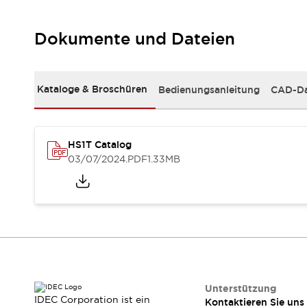
RFID-Authentifizierung
Sicherheitslösungen
IDEC-Sicherheitskonzept
Dokumente und Dateien
Kollaborative Sicherheit (Sicherheit 2.0)
Sicherheitsrelevante Gesetze und Normen
Sicherheitsausrüstung-Kurs
Kataloge & Broschüren
Bedienungsanleitung
CAD-Da
Entdecken Sie alles
Entdecken Sie alles
Ressourcen
HS1T Catalog
CAD Files
03/07/2024
.PDF
1.33MB
Standardgeprüfte Produkte
Literatur
Webinar
Presse
Videothek
Software-Updates
Konformitätsdokumente
Schwachstellenberichte
Auswahlwerkzeuge
Was ist neu
Unterstützung
Blog
IDEC Corporation ist ein
Kontaktieren Sie uns