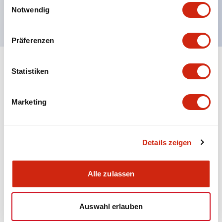
Federverriegelung erhältlich
Notwendig
Präferenzen
+
Spezifikationen
Alle erweitern
Statistiken
Environmental Specifications
Marketing
Functional Specifications
Details zeigen
Mechanical Specifications
Alle zulassen
Dokumente und Dateien
Auswahl erlauben