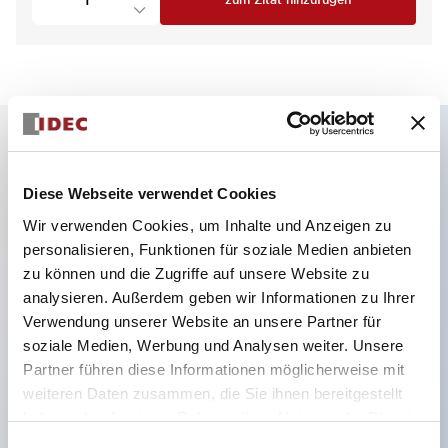
zum Zitat hinzufügen
Hauptmerkmale
Diese Webseite verwendet Cookies
Wir verwenden Cookies, um Inhalte und Anzeigen zu
4 Kontakte 1NC und 2NC, 1NO,
personalisieren, Funktionen für soziale Medien anbieten
Magnetverriegelung
zu können und die Zugriffe auf unsere Website zu
Kleinste der Branche mit 5000N
analysieren. Außerdem geben wir Informationen zu Ihrer
Verriegelungskraft
Verwendung unserer Website an unsere Partner für
soziale Medien, Werbung und Analysen weiter. Unsere
Federklemmenanschluss verhindert das Lösen der
Partner führen diese Informationen möglicherweise mit
Drähte
weiteren Daten zusammen, die Sie ihnen bereitgestellt
Energieeffizienter Magnet mit 200mA Verbrauch
haben oder die sie im Rahmen Ihrer Nutzung der Dienste
Modelle mit Magnetverriegelung und
gesammelt haben.
Einwilligungsauswahl