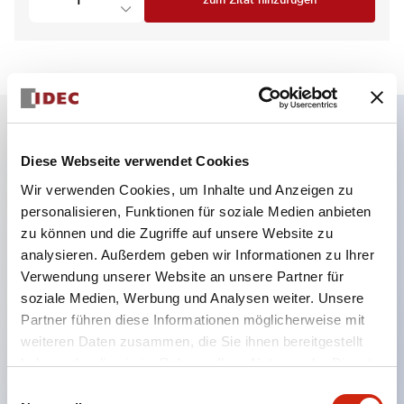
zum Zitat hinzufügen
Hauptmerkmale
Diese Webseite verwendet Cookies
Wir verwenden Cookies, um Inhalte und Anzeigen zu
4 Kontakte 1NC und 3NC, Magnetverriegelung
personalisieren, Funktionen für soziale Medien anbieten
Kleinste Baugröße in der Branche mit 5000N
zu können und die Zugriffe auf unsere Website zu
analysieren. Außerdem geben wir Informationen zu Ihrer
Verriegelungskraft
Verwendung unserer Website an unsere Partner für
Federklemmanschluss verhindert das Lockern der
soziale Medien, Werbung und Analysen weiter. Unsere
Drähte
Partner führen diese Informationen möglicherweise mit
Energieeffizienter Magnetverbrauch von 200mA
weiteren Daten zusammen, die Sie ihnen bereitgestellt
haben oder die sie im Rahmen Ihrer Nutzung der Dienste
Modelle mit Magnetverriegelung und
gesammelt haben.
Einwilligungsauswahl
Federverriegelung erhältlich