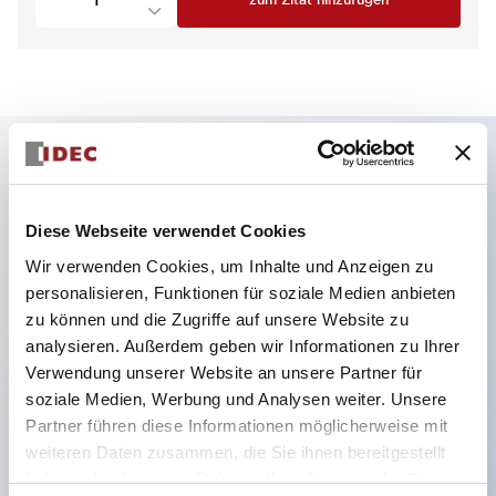
zum Zitat hinzufügen
Hauptmerkmale
Diese Webseite verwendet Cookies
4 Kontakte: 2NC und 1NC, 1NO,
Wir verwenden Cookies, um Inhalte und Anzeigen zu
Federverriegelung, seitliche Kabelzuführung
personalisieren, Funktionen für soziale Medien anbieten
Kleinster in der Branche mit 5000N
zu können und die Zugriffe auf unsere Website zu
analysieren. Außerdem geben wir Informationen zu Ihrer
Verriegelungskraft
Verwendung unserer Website an unsere Partner für
Federklemmenanschluss verhindert das Lösen der
soziale Medien, Werbung und Analysen weiter. Unsere
Drähte
Partner führen diese Informationen möglicherweise mit
Energieeffizienter Solenoid-Verbrauch von
weiteren Daten zusammen, die Sie ihnen bereitgestellt
haben oder die sie im Rahmen Ihrer Nutzung der Dienste
200mA