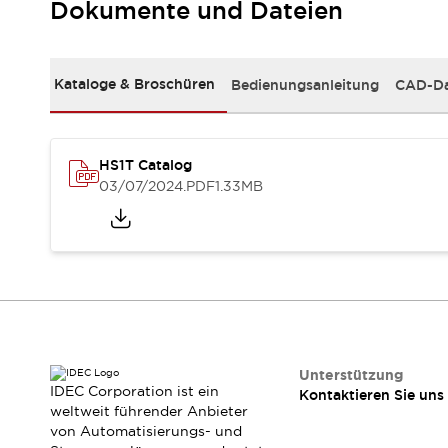
RFID-Authentifizierung
Dokumente und Dateien
Sicherheitslösungen
IDEC-Sicherheitskonzept
Kollaborative Sicherheit (Sicherheit 2.0)
Kataloge & Broschüren
Bedienungsanleitung
CAD-Da
Sicherheitsrelevante Gesetze und Normen
Sicherheitsausrüstung-Kurs
Entdecken Sie alles
HS1T Catalog
Entdecken Sie alles
03/07/2024
.PDF
1.33MB
Ressourcen
CAD Files
Standardgeprüfte Produkte
Literatur
Webinar
Presse
Videothek
Software-Updates
Konformitätsdokumente
Schwachstellenberichte
Unterstützung
Auswahlwerkzeuge
IDEC Corporation ist ein
Kontaktieren Sie uns
Was ist neu
weltweit führender Anbieter
von Automatisierungs- und
Blog