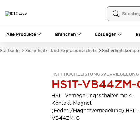
Alle Produkte
Alle Produkte
Branchen
Lösungen
R
Automatisierung
Bedienerschnittstellen
Startseite
Sicherheits- Und Explosionsschutz
Sicherheitskompo
Industrie-Ethernet-Geräte
Speicherprogrammierbare Steuerung (SPS)
Entdecken Sie alles
HS1T HOCHLEISTUNGSVERRIEGELUNG
Sensoren
HS1T-VB44ZM-
Automatische Identifizierung
Sensoren/Erfassung
Entdecken Sie alles
HS1T Verriegelungsschalter mit 4-
Industriekomponenten
Kontakt-Magnet
LED-Meldeleuchten
Leitungsschutzgeräte
(Feder-/Magnetverriegelung) HS1T-
Relais und Zeitrelais
Stromversorgungen
VB44ZM-G
Verbindungsgeräte
Entdecken Sie alles
Mobilitätslösungen
Motorunterstützung