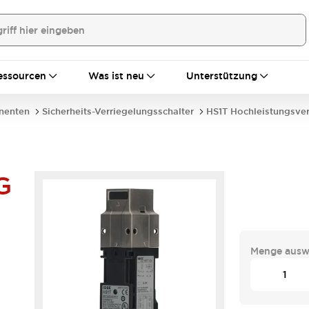
essourcen
Was ist neu
Unterstützung
nenten
Sicherheits-Verriegelungsschalter
HS1T Hochleistungsve
G
Menge ausw