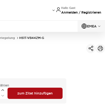
Hallo Gast
Anmelden / Registrieren
EMEA
rriegelung
HS1T-VB44ZM-G
ählen
zum Zitat hinzufügen