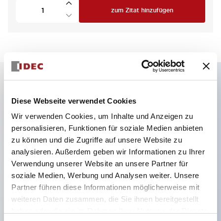
zum Zitat hinzufügen
Hauptmerkmale
Diese Webseite verwendet Cookies
Wir verwenden Cookies, um Inhalte und Anzeigen zu
4 Kontakte 1NC, 1NO und 2NC,
personalisieren, Funktionen für soziale Medien anbieten
Federverriegelung, Entriegelungstaste hinten
zu können und die Zugriffe auf unsere Website zu
Kleinster in der Branche mit 5000N
analysieren. Außerdem geben wir Informationen zu Ihrer
Verwendung unserer Website an unsere Partner für
Verriegelungskraft
soziale Medien, Werbung und Analysen weiter. Unsere
Federklemmenanschluss verhindert das Lockern
Partner führen diese Informationen möglicherweise mit
der Drähte
weiteren Daten zusammen, die Sie ihnen bereitgestellt
Energieeffizienter Solenoidverbrauch von 200mA
haben oder die sie im Rahmen Ihrer Nutzung der Dienste